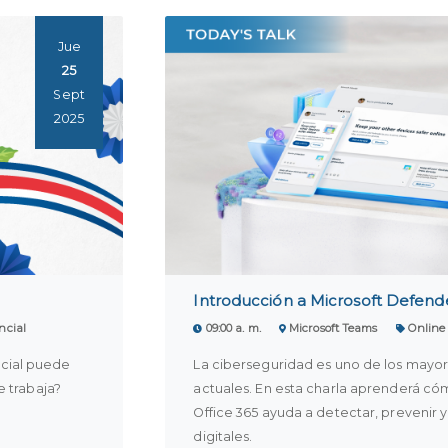
Jue
25
Sept
2025
Introducción a Microsoft Defende
ncial
09:00 a. m.
Microsoft Teams
Online
ficial puede
La ciberseguridad es uno de los mayor
e trabaja?
actuales. En esta charla aprenderá có
Office 365 ayuda a detectar, prevenir
digitales.