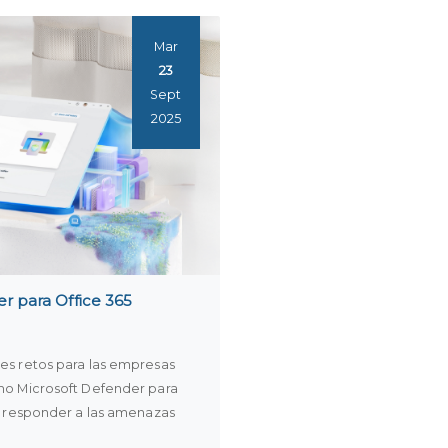
Mar
23
Sept
2025
r para Office 365
es retos para las empresas
mo Microsoft Defender para
 y responder a las amenazas