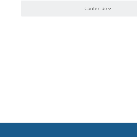
Human + IA: pote
Contenido