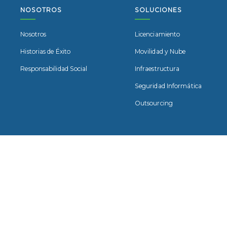
NOSOTROS
SOLUCIONES
Nosotros
Licenciamiento
Historias de Éxito
Movilidad y Nube
Responsabilidad Social
Infraestructura
Seguridad Informática
Outsourcing
Desarrollado por World Wide People Apps Inc. S.A. | Copyright © 202