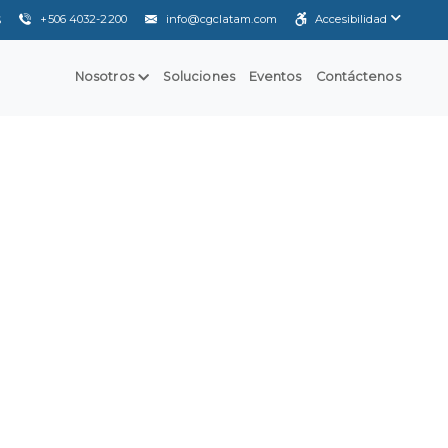
+506 4032-2200
info@cgclatam.com
Accesibilidad
S
Nosotros
Soluciones
Eventos
Contáctenos