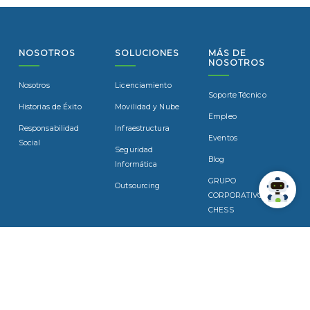
NOSOTROS
SOLUCIONES
MÁS DE
NOSOTROS
Nosotros
Licenciamiento
Soporte Técnico
Historias de Éxito
Movilidad y Nube
Empleo
Responsabilidad
Infraestructura
Eventos
Social
Seguridad
Blog
Informática
GRUPO
Outsourcing
CORPORATIVO
CHESS
SUSCRÍBASE
Suscríbase a nuestro boletín para recibir noticias y actualizaciones
por correo electrónico.