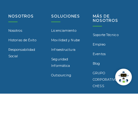
NOSOTROS
SOLUCIONES
MÁS DE
NOSOTROS
Nosotros
Licenciamiento
Soporte Técnico
Historias de Éxito
Movilidad y Nube
Empleo
Responsabilidad
Infraestructura
Eventos
Social
Seguridad
Blog
Informática
GRUPO
Outsourcing
CORPORATIVO
CHESS
SUSCRÍBASE
Suscríbase a nuestro boletín para recibir noticias y
actualizaciones por correo electrónico.