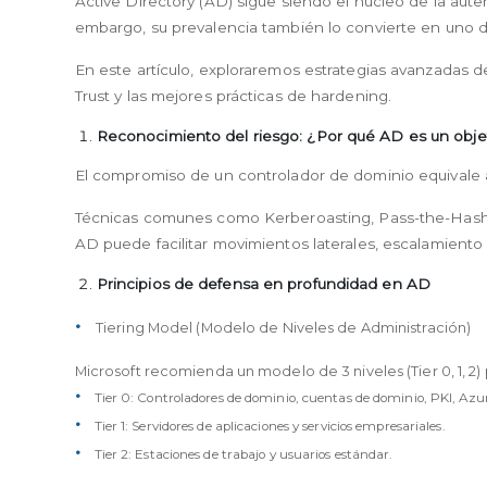
Active Directory (AD) sigue siendo el núcleo de la aute
embargo, su prevalencia también lo convierte en uno d
En este artículo, exploraremos estrategias avanzadas
Trust y las mejores prácticas de hardening.
Reconocimiento del riesgo: ¿Por qué AD es un objet
El compromiso de un controlador de dominio equivale 
Técnicas comunes como Kerberoasting, Pass-the-Hash
AD puede facilitar movimientos laterales, escalamiento 
Principios de defensa en profundidad en AD
Tiering Model (Modelo de Niveles de Administración)
Microsoft recomienda un modelo de 3 niveles (Tier 0, 1, 2
Tier 0: Controladores de dominio, cuentas de dominio, PKI, Az
Tier 1: Servidores de aplicaciones y servicios empresariales.
Tier 2: Estaciones de trabajo y usuarios estándar.