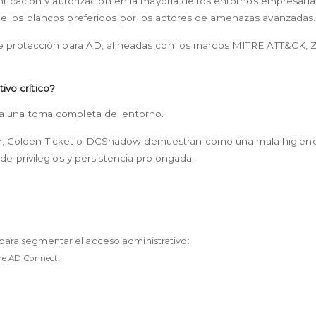
nticación y autorización en la mayoría de los entornos empresarial
e los blancos preferidos por los actores de amenazas avanzadas.
 de protección para AD, alineadas con los marcos MITRE ATT&CK, 
ivo crítico?
a una toma completa del entorno.
, Golden Ticket o DCShadow demuestran cómo una mala higiene
de privilegios y persistencia prolongada.
) para segmentar el acceso administrativo:
ure AD Connect.