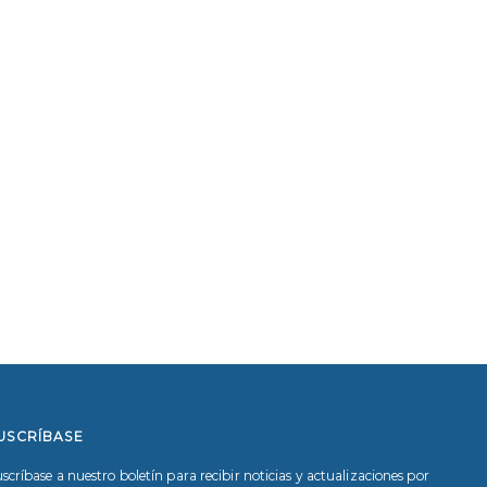
USCRÍBASE
scríbase a nuestro boletín para recibir noticias y actualizaciones por