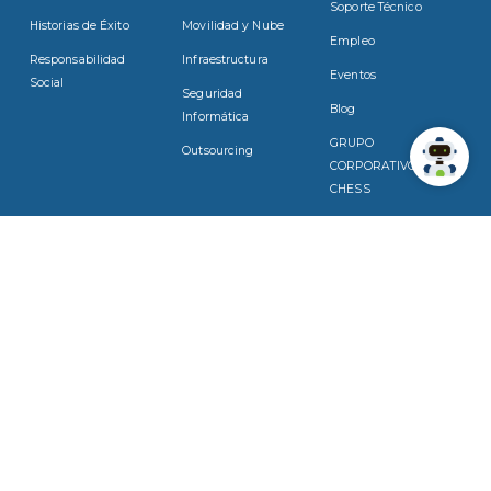
Soporte Técnico
Historias de Éxito
Movilidad y Nube
Empleo
Responsabilidad
Infraestructura
Eventos
Social
Seguridad
Blog
Informática
GRUPO
Outsourcing
CORPORATIVO
CHESS
SUSCRÍBASE
Suscríbase a nuestro boletín para recibir noticias y actualizaciones
por correo electrónico.
Acepto la
Política de privacidad y uso de cookies.
Correo electrónico:
Enviar